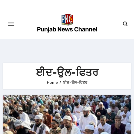
Skip
to
content
Punjab News Channel
ਈਦ-ਉਲ-ਫਿਤਰ
Home
ਈਦ-ਉਲ-ਫਿਤਰ