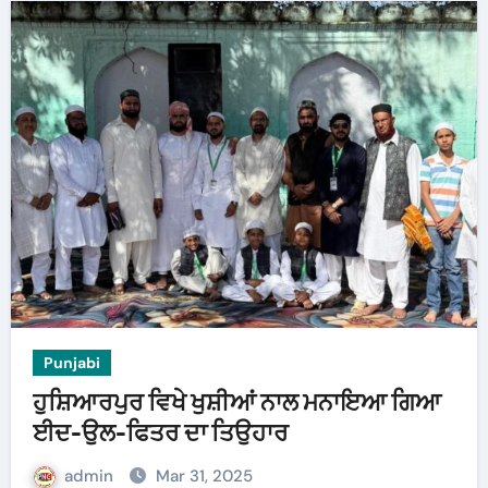
Punjabi
ਹੁਸ਼ਿਆਰਪੁਰ ਵਿਖੇ ਖੁਸ਼ੀਆਂ ਨਾਲ ਮਨਾਇਆ ਗਿਆ
ਈਦ-ਉਲ-ਫਿਤਰ ਦਾ ਤਿਉਹਾਰ
admin
Mar 31, 2025