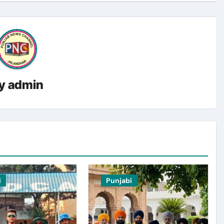
y
admin
i
Punjabi