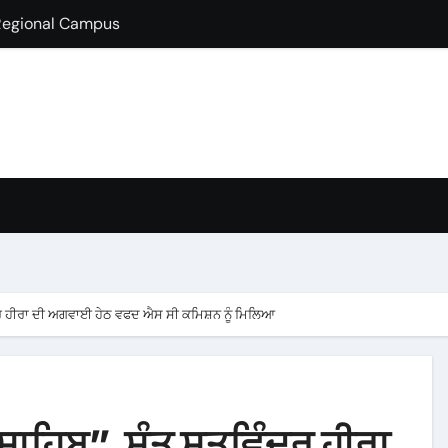
lds Guest Lecture
fully Hosts PSEB Girls Zonal Tournament
ion in B.Com
condary School for Girls, Jalandhar Extends a Warm Welcome 
rt-Term French Language Course
ffirms Commitment to a Drug-Free India through Nasha Mukt 
y congratulates its M.Sc. Biotechnology graduates Nidhi Sha
ਦਰ ਹੀਰਾ ਦੀ ਅਗਵਾਈ ਹੇਠ ਵਫਦ ਐਸ ਸੀ ਕਮਿਸ਼ਨ ਨੂੰ ਮਿਲਿਆ
ਸਾਹਿਬ”, ਸੰਤ ਸਤਵਿੰਦਰ ਹੀਰਾ