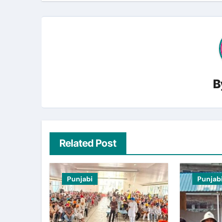
B
Related Post
Punjabi
Punjab