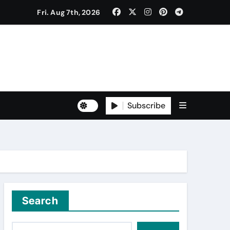
Fri. Aug 7th, 2026
to Freshers ‘NAVODAYA 2026’
Subscribe
Yuva for Viksit Bharat Pledge
rma and Karanbeer Kaur
Search