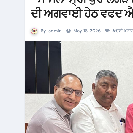
ਦੀ ਅਗਵਾਈ ਹੇਠ ਵਫਦ ਐ
By
admin
May 16, 2026
#
ਸ੍ਰੀ ਖੁਰ