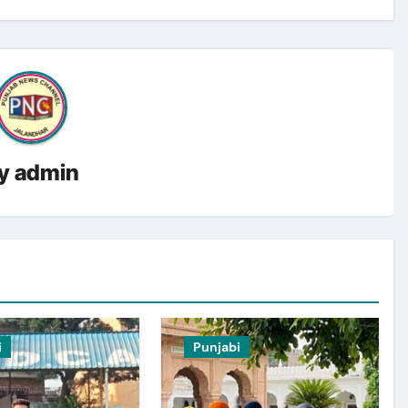
y
admin
i
Punjabi