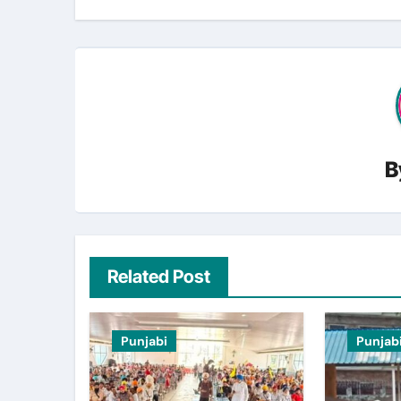
B
Related Post
Punjabi
Punjab