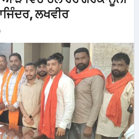
 ਰਾਜਿੰਦਰ, ਲਖਵੀਰ
ਂ