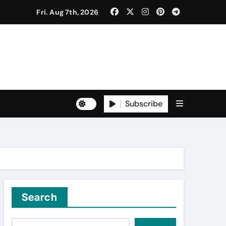
Fri. Aug 7th, 2026
to Freshers ‘NAVODAYA 2026’
Subscribe
Yuva for Viksit Bharat Pledge
rma and Karanbeer Kaur
Search