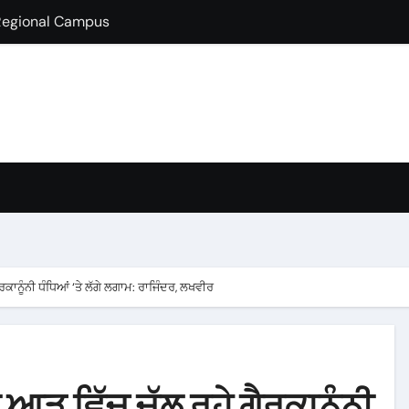
lds Guest Lecture
fully Hosts PSEB Girls Zonal Tournament
ion in B.Com
condary School for Girls, Jalandhar Extends a Warm Welcome 
rt-Term French Language Course
ffirms Commitment to a Drug-Free India through Nasha Mukt 
y congratulates its M.Sc. Biotechnology graduates Nidhi Sha
ਰਕਾਨੂੰਨੀ ਧੰਧਿਆਂ ‘ਤੇ ਲੱਗੇ ਲਗਾਮ: ਰਾਜਿੰਦਰ, ਲਖਵੀਰ
ੀ ਆੜ ਵਿੱਚ ਚੱਲ ਰਹੇ ਗੈਰਕਾਨੂੰਨੀ