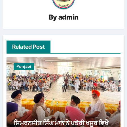
By
admin
Related Post
Punjabi
ਸਿਮਰਨਜੀਤ ਸਿੰਘ ਮਾਨ ਨੇ ਪਡੋਰੀ ਖਜੂਰ ਵਿਖੇ