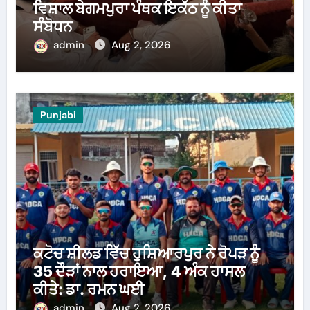
ਵਿਸ਼ਾਲ ਬੇਗਮਪੁਰਾ ਪੰਥਕ ਇਕੱਠ ਨੂੰ ਕੀਤਾ
ਸੰਬੋਧਨ
admin
Aug 2, 2026
Punjabi
ਕਟੋਚ ਸ਼ੀਲਡ ਵਿੱਚ ਹੁਸ਼ਿਆਰਪੁਰ ਨੇ ਰੋਪੜ ਨੂੰ
35 ਦੌੜਾਂ ਨਾਲ ਹਰਾਇਆ, 4 ਅੰਕ ਹਾਸਲ
ਕੀਤੇ: ਡਾ. ਰਮਨ ਘਈ
admin
Aug 2, 2026