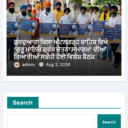
ਗੁਰਦੁਆਰਾ ਕਿਲਾ ਅੱਟਲਗੜ੍ਹ ਸਾਹਿਬ ਵਿਖੇ
‘ਗੁਰੂ ਮਾਨਿਓ ਗ੍ਰੰਥ ਚੇਤਨਾ ਸਮਾਗਮ’ ਦੀਆਂ
ਤਿਆਰੀਆਂ ਸਬੰਧੀ ਹੋਈ ਵਿਸ਼ੇਸ਼ ਬੈਠਕ
admin
Aug 2, 2026
Search
Search