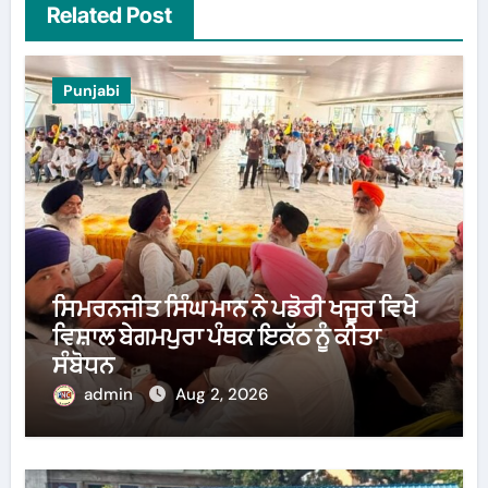
Related Post
Punjabi
ਸਿਮਰਨਜੀਤ ਸਿੰਘ ਮਾਨ ਨੇ ਪਡੋਰੀ ਖਜੂਰ ਵਿਖੇ
ਵਿਸ਼ਾਲ ਬੇਗਮਪੁਰਾ ਪੰਥਕ ਇਕੱਠ ਨੂੰ ਕੀਤਾ
ਸੰਬੋਧਨ
admin
Aug 2, 2026