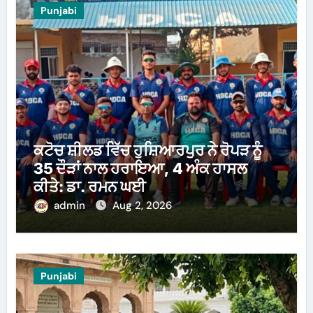
Punjabi
ਕਟੋਚ ਸ਼ੀਲਡ ਵਿੱਚ ਹੁਸ਼ਿਆਰਪੁਰ ਨੇ ਰੋਪੜ ਨੂੰ
35 ਦੌੜਾਂ ਨਾਲ ਹਰਾਇਆ, 4 ਅੰਕ ਹਾਸਲ
ਕੀਤੇ: ਡਾ. ਰਮਨ ਘਈ
admin
Aug 2, 2026
Punjabi