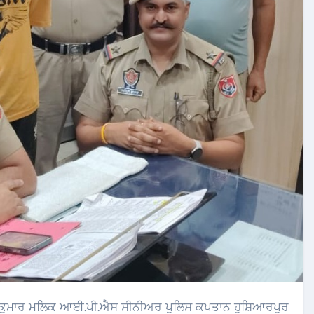
ਕੁਮਾਰ ਮਲਿਕ ਆਈ.ਪੀ.ਐਸ ਸੀਨੀਅਰ ਪੁਲਿਸ ਕਪਤਾਨ ਹੁਸ਼ਿਆਰਪੁਰ