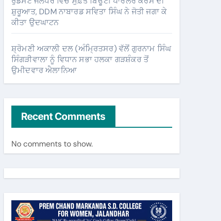
ਰੁਡਸੈਟ ਜਲੰਧਰ ਵਿੱਚ ਮੁਫ਼ਤ ਬਿਊਟੀ ਪਾਰਲਰ ਕੋਰਸ ਦੀ
ਸ਼ੁਰੂਆਤ, DDM ਨਾਬਾਰਡ ਸਵਿਤਾ ਸਿੰਘ ਨੇ ਜੋਤੀ ਜਗਾ ਕੇ
ਕੀਤਾ ਉਦਘਾਟਨ
ਸ਼੍ਰੋਮਣੀ ਅਕਾਲੀ ਦਲ (ਅੰਮ੍ਰਿਤਸਰ) ਵੱਲੋਂ ਗੁਰਨਾਮ ਸਿੰਘ
ਸਿੰਗੜੀਵਾਲਾ ਨੂੰ ਵਿਧਾਨ ਸਭਾ ਹਲਕਾ ਗੜਸ਼ੰਕਰ ਤੋਂ
ਉਮੀਦਵਾਰ ਐਲਾਨਿਆ
Recent Comments
No comments to show.