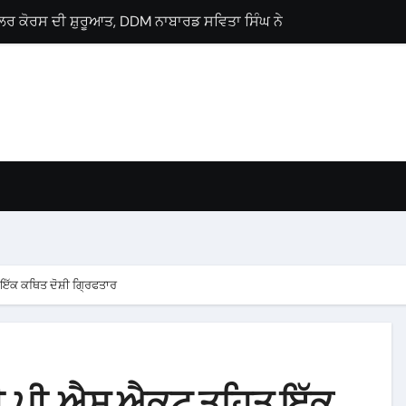
ਲੋਂ ਗੁਰਨਾਮ ਸਿੰਘ ਸਿੰਗੜੀਵਾਲਾ ਨੂੰ ਵਿਧਾਨ ਸਭਾ ਹਲਕਾ ਗੜਸ਼ੰਕਰ ਤੋਂ ਉਮੀਦਵਾ
ਜੀ ਪ੍ਰੋਗਰਾਮ, ਕੈਂਸਰ ਮਰੀਜ਼ਾਂ ਨੂੰ ਇੱਕੋ ਛੱਤ ਹੇਠ ਮਿਲਣਗੀਆਂ ਉੱਨਤ ਸਹੂਲਤਾਂ : 
Lyallpur Khalsa College
lebrates International Commerce Day
ses Career Guidance Seminar
 M.Sc. Chemistry
ਚ ਘਰ-ਘਰ ਗਣਨਾ ਪੜ੍ਹਾਅ ਤਹਿਤ ਸੌ ਫੀਸਦੀ ਕਾਰਜ ਸਫ਼ਲਤਾਪੂਰਵਕ ਮੁਕੰਮਲ
ਇੱਕ ਕਥਿਤ ਦੋਸ਼ੀ ਗ੍ਰਿਫਤਾਰ
.ਡੀ.ਪੀ.ਐਸ ਐਕਟ ਤਹਿਤ ਇੱਕ