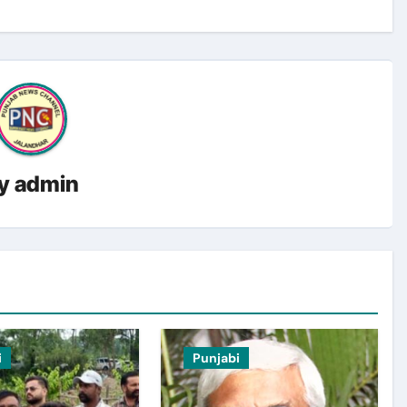
y
admin
i
Punjabi