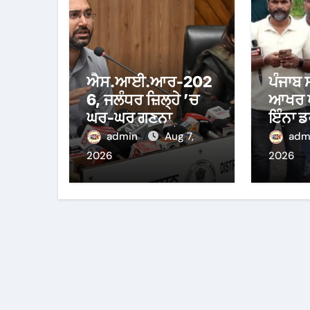
ਐਸ.ਆਈ.ਆਰ-202
ਪੰਜਾਬ 
6, ਜਲੰਧਰ ਜ਼ਿਲ੍ਹੇ ’ਚ
ਆਖਰ ਪੱ
ਘਰ-ਘਰ ਗਣਨਾ
ਇੰਨਾ ਡ
ਪੜ੍ਹਾਅ ਤਹਿਤ ਸੌ
ਹੁਸ਼ਿਆ
admin
Aug 7,
adm
ਫੀਸਦੀ ਕਾਰਜ
ਦੌਰਾਨ 
2026
2026
ਸਫ਼ਲਤਾਪੂਰਵਕ ਮੁਕੰਮਲ
ਪਾਬੰਦੀ 
ਸੱਤਾਧਾ