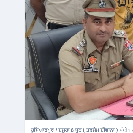
ਹੁਸ਼ਿਆਰਪੁਰ / ਦਸੂਹਾ 8 ਜੂਨ ( ਤਰਸੇਮ ਦੀਵਾਨਾ )
ਸੰਦੀਪ 