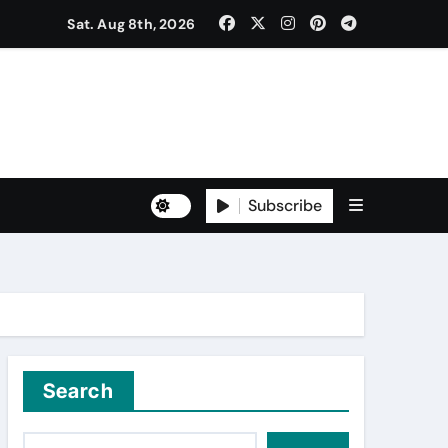
ਰ ਐਲਾਨਿਆ
Sat. Aug 8th, 2026
ਡਾ. ਸ਼ੁਭ ਮਹਿੰਦਰੂ, ਡਾ. ਮਯੰਕ ਕਪੂਰ
Subscribe
Search