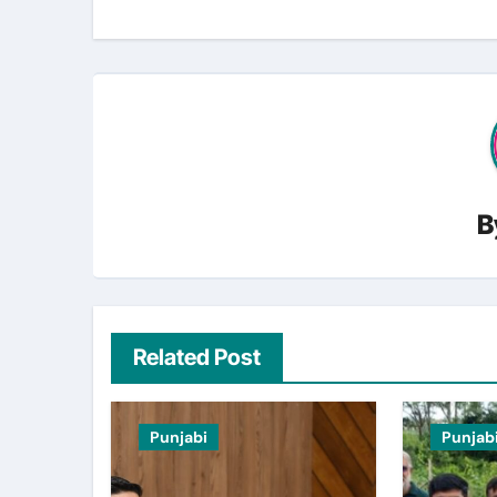
B
Related Post
Punjabi
Punjab