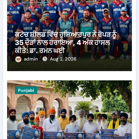
ਕਟੋਚ ਸ਼ੀਲਡ ਵਿੱਚ ਹੁਸ਼ਿਆਰਪੁਰ ਨੇ ਰੋਪੜ ਨੂੰ
35 ਦੌੜਾਂ ਨਾਲ ਹਰਾਇਆ, 4 ਅੰਕ ਹਾਸਲ
ਕੀਤੇ: ਡਾ. ਰਮਨ ਘਈ
admin
Aug 2, 2026
Punjabi