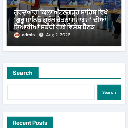
ਗੁਰਦੁਆਰਾ ਕਿਲਾ ਅੱਟਲਗੜ੍ਹ ਸਾਹਿਬ ਵਿਖੇ
‘ਗੁਰੂ ਮਾਨਿਓ ਗ੍ਰੰਥ ਚੇਤਨਾ ਸਮਾਗਮ’ ਦੀਆਂ
ਤਿਆਰੀਆਂ ਸਬੰਧੀ ਹੋਈ ਵਿਸ਼ੇਸ਼ ਬੈਠਕ
admin
Aug 2, 2026
Search
Search
Recent Posts