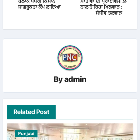
navigation
ਬਲਾਕ ਪੱਧਰੀ ਕਿਸਾਨ
ਮਾਤਾਵਾਂ ਦੀ ਪ੍ਰਾਈਵੇਸੀ
ਜਾਗਰੂਕਤਾ ਕੈਂਪ ਲਾਇਆ
ਨਾਲ ਹੋ ਰਿਹਾ ਖਿਲਵਾੜ :
ਸੰਜੀਵ ਤਲਵਾੜ
By
admin
Related Post
Punjabi