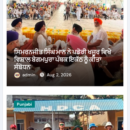
ਸਿਮਰਨਜੀਤ ਸਿੰਘ ਮਾਨ ਨੇ ਪਡੋਰੀ ਖਜੂਰ ਵਿਖੇ
ਵਿਸ਼ਾਲ ਬੇਗਮਪੁਰਾ ਪੰਥਕ ਇਕੱਠ ਨੂੰ ਕੀਤਾ
ਸੰਬੋਧਨ
admin
Aug 2, 2026
Punjabi