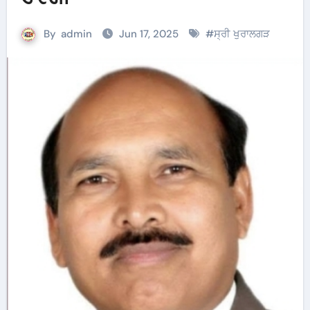
By
admin
Jun 17, 2025
#
ਸ੍ਰੀ ਖੁਰਾਲਗੜ