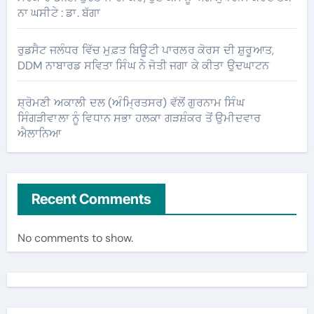
ਨਾ ਘਸੀਟੇ : ਡਾ. ਬੱਗਾ
ਰੁਡਸੈਟ ਜਲੰਧਰ ਵਿੱਚ ਮੁਫ਼ਤ ਬਿਊਟੀ ਪਾਰਲਰ ਕੋਰਸ ਦੀ ਸ਼ੁਰੂਆਤ,
DDM ਨਾਬਾਰਡ ਸਵਿਤਾ ਸਿੰਘ ਨੇ ਜੋਤੀ ਜਗਾ ਕੇ ਕੀਤਾ ਉਦਘਾਟਨ
ਸ਼੍ਰੋਮਣੀ ਅਕਾਲੀ ਦਲ (ਅੰਮ੍ਰਿਤਸਰ) ਵੱਲੋਂ ਗੁਰਨਾਮ ਸਿੰਘ
ਸਿੰਗੜੀਵਾਲਾ ਨੂੰ ਵਿਧਾਨ ਸਭਾ ਹਲਕਾ ਗੜਸ਼ੰਕਰ ਤੋਂ ਉਮੀਦਵਾਰ
ਐਲਾਨਿਆ
Recent Comments
No comments to show.