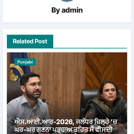
By
admin
Related Post
Punjabi
ਐਸ.ਆਈ.ਆਰ-2026, ਜਲੰਧਰ ਜ਼ਿਲ੍ਹੇ ’ਚ
ਘਰ-ਘਰ ਗਣਨਾ ਪੜ੍ਹਾਅ ਤਹਿਤ ਸੌ ਫੀਸਦੀ