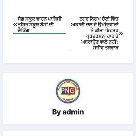
Post
ਸੇਫ਼ ਸਕੂਲ ਵਾਹਨ ਪਾਲਿਸੀ
ਨਗਰ ਨਿਗਮ ਚੋਣਾਂ ਵਿੱਚ
ਤਹਿਤ ਸਕੂਲ ਬੱਸਾਂ ਦੀ
ਅਕਾਲੀ ਦਲ ਦੇ ਉਮੀਦਵਾਰਾਂ
navigation
ਚੈਕਿੰਗ
ਨੇ ਕੀਤਾ ਬਿਹਤਰ
ਪ੍ਰਦਰਸ਼ਨ, ਹਾਰ ਤੋਂ
ਘਬਰਾਉਣ ਵਾਲੇ ਨਹੀਂ :
ਸੰਜੀਵ ਤਲਵਾੜ
By
admin