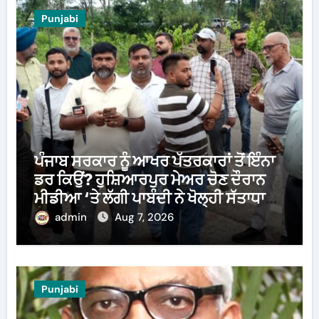
Punjabi
ਪੰਜਾਬ ਸਰਕਾਰ ਨੂੰ ਆਖਰ ਪੱਤਰਕਾਰਾਂ ਤੋਂ ਇੰਨਾ
ਡਰ ਕਿਉਂ? ਹੁਸ਼ਿਆਰਪੁਰ ਮੇਅਰ ਚੋਣ ਦੌਰਾਨ
ਮੀਡੀਆ ‘ਤੇ ਲੱਗੀ ਪਾਬੰਦੀ ਨੇ ਖੋਲ੍ਹੀ ਸੱਤਾਧਾਰੀ
ਧਿਰ ਦੀ ਪੋਲ
admin
Aug 7, 2026
Punjabi