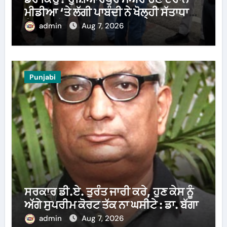
ਮੀਡੀਆ ‘ਤੇ ਲੱਗੀ ਪਾਬੰਦੀ ਨੇ ਖੋਲ੍ਹੀ ਸੱਤਾਧਾਰੀ
ਧਿਰ ਦੀ ਪੋਲ
admin
Aug 7, 2026
Punjabi
ਸਰਕਾਰ ਡੀ.ਏ. ਤੁਰੰਤ ਜਾਰੀ ਕਰੇ, ਹੁਣ ਕੇਸ ਨੂੰ
ਅੱਗੇ ਸੁਪਰੀਮ ਕੋਰਟ ਤੱਕ ਨਾ ਘਸੀਟੇ : ਡਾ. ਬੱਗਾ
admin
Aug 7, 2026