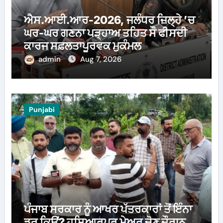
ਐਸ.ਆਈ.ਆਰ-2026, ਜਲੰਧਰ ਜ਼ਿਲ੍ਹੇ ’ਚ
ਘਰ-ਘਰ ਗਣਨਾ ਪੜ੍ਹਾਅ ਤਹਿਤ ਸੌ ਫੀਸਦੀ
ਕਾਰਜ ਸਫ਼ਲਤਾਪੂਰਵਕ ਮੁਕੰਮਲ
admin
Aug 7, 2026
Punjabi
ਪੰਜਾਬ ਸਰਕਾਰ ਨੂੰ ਆਖਰ ਪੱਤਰਕਾਰਾਂ ਤੋਂ ਇੰਨਾ
ਡਰ ਕਿਉਂ? ਹੁਸ਼ਿਆਰਪੁਰ ਮੇਅਰ ਚੋਣ ਦੌਰਾਨ