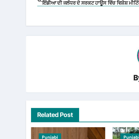
ਇੰਡੀਆ ਦੀ ਜਲੰਧਰ ਦੇ ਸਰਕਟ ਹਾਊਸ ਵਿੱਚ ਵਿਸ਼ੇਸ਼ ਮੀਟਿ
navigation
B
Related Post
Punjabi
Punjab