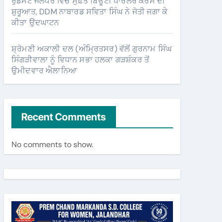
ਰੁਡਸੈਟ ਜਲੰਧਰ ਵਿੱਚ ਮੁਫ਼ਤ ਬਿਊਟੀ ਪਾਰਲਰ ਕੋਰਸ ਦੀ
ਸ਼ੁਰੂਆਤ, DDM ਨਾਬਾਰਡ ਸਵਿਤਾ ਸਿੰਘ ਨੇ ਜੋਤੀ ਜਗਾ ਕੇ
ਕੀਤਾ ਉਦਘਾਟਨ
ਸ਼੍ਰੋਮਣੀ ਅਕਾਲੀ ਦਲ (ਅੰਮ੍ਰਿਤਸਰ) ਵੱਲੋਂ ਗੁਰਨਾਮ ਸਿੰਘ
ਸਿੰਗੜੀਵਾਲਾ ਨੂੰ ਵਿਧਾਨ ਸਭਾ ਹਲਕਾ ਗੜਸ਼ੰਕਰ ਤੋਂ
ਉਮੀਦਵਾਰ ਐਲਾਨਿਆ
Recent Comments
No comments to show.