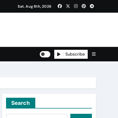
Sat. Aug 8th, 2026
ਰ ਐਲਾਨਿਆ
ਡਾ. ਸ਼ੁਭ ਮਹਿੰਦਰੂ, ਡਾ. ਮਯੰਕ ਕਪੂਰ
Subscribe
Search