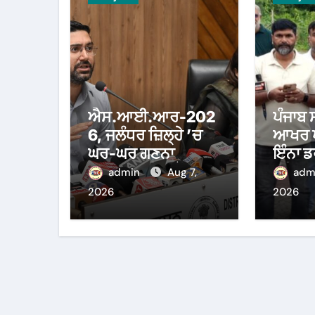
ਐਸ.ਆਈ.ਆਰ-202
ਪੰਜਾਬ 
6, ਜਲੰਧਰ ਜ਼ਿਲ੍ਹੇ ’ਚ
ਆਖਰ ਪੱ
ਘਰ-ਘਰ ਗਣਨਾ
ਇੰਨਾ ਡ
ਪੜ੍ਹਾਅ ਤਹਿਤ ਸੌ
ਹੁਸ਼ਿਆ
admin
Aug 7,
adm
ਫੀਸਦੀ ਕਾਰਜ
ਦੌਰਾਨ 
2026
2026
ਸਫ਼ਲਤਾਪੂਰਵਕ ਮੁਕੰਮਲ
ਪਾਬੰਦੀ 
ਸੱਤਾਧਾ