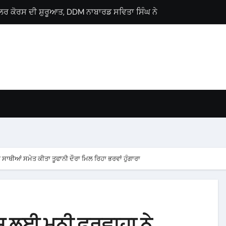
ਲੋਂ ਗੁਰਨਾਮ ਸਿੰਘ ਸਿੰਗੜੀਵਾਲਾ ਨੂੰ ਵਿਧਾਨ ਸਭਾ ਹਲਕਾ ਗੜਸ਼ੰਕਰ ਤੋਂ ਉਮੀਦਵਾ
ਜੀ ਪ੍ਰੋਗਰਾਮ, ਕੈਂਸਰ ਮਰੀਜ਼ਾਂ ਨੂੰ ਇੱਕੋ ਛੱਤ ਹੇਠ ਮਿਲਣਗੀਆਂ ਉੱਨਤ ਸਹੂਲਤਾਂ : 
Lyallpur Khalsa College
lebrates International Commerce Day
ses Career Guidance Seminar
 M.Sc. Chemistry
ਚ ਘਰ-ਘਰ ਗਣਨਾ ਪੜ੍ਹਾਅ ਤਹਿਤ ਸੌ ਫੀਸਦੀ ਕਾਰਜ ਸਫ਼ਲਤਾਪੂਰਵਕ ਮੁਕੰਮਲ
ਾਥੀਆਂ ਸਮੇਤ ਕੀਤਾ ਤੂਫਾਨੀ ਦੌਰਾ ਮਿਲ ਰਿਹਾ ਭਰਵਾਂ ਹੁੰਗਾਰਾ
ਸ ਲਈ ਮਨੀ ਫਰਵਾਹਾ ਨੇ