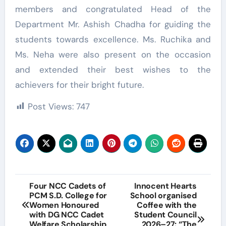
members and congratulated Head of the
Department Mr. Ashish Chadha for guiding the
students towards excellence. Ms. Ruchika and
Ms. Neha were also present on the occasion
and extended their best wishes to the
achievers for their bright future.
Post Views:
747
Post
Four NCC Cadets of
Innocent Hearts
PCM S.D. College for
School organised
navigation
Women Honoured
Coffee with the
with DG NCC Cadet
Student Council
Welfare Scholarship
2026–27: “The