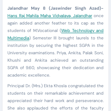
Jalandhar May 8 (Jaswinder Singh Azad)-
Hans Raj Mahila Maha Vidyalaya, Jalandhar
once
again added another feather to its cap as the
students of M.Vocational (
Web Technology and
Multimedia
) Semester III brought laurels to the
institution by securing the highest SGPA in the
University examinations. Priya, Ankita, Palak Soni,
Khushi and Ankita achieved an outstanding
SGPA of 9.60, showcasing their dedication and
academic excellence.
Principal Dr. (Mrs.) Ekta Khosla congratulated the
students on their remarkable achievement and
appreciated their hard work and perseverance.
She also applauded the efforts of the faculty