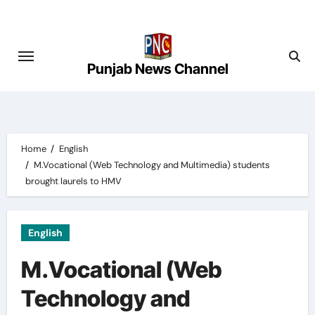
Skip
to
content
Punjab News Channel
Home
English
M.Vocational (Web Technology and Multimedia) students
brought laurels to HMV
English
M.Vocational (Web
Technology and