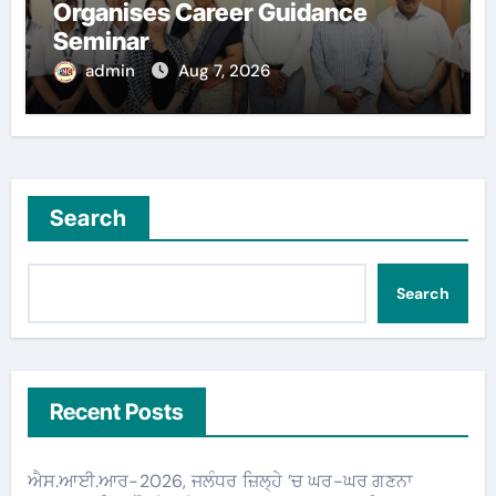
Organises Career Guidance
Seminar
admin
Aug 7, 2026
Search
Search
Recent Posts
ਐਸ.ਆਈ.ਆਰ-2026, ਜਲੰਧਰ ਜ਼ਿਲ੍ਹੇ ’ਚ ਘਰ-ਘਰ ਗਣਨਾ