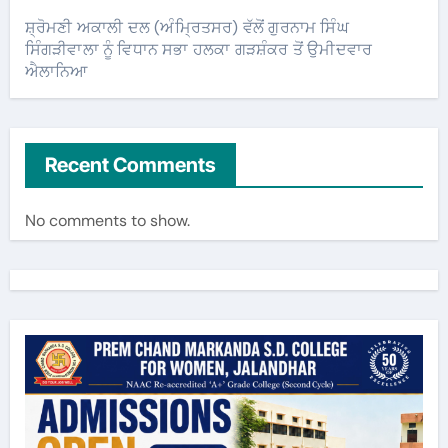
ਸ਼੍ਰੋਮਣੀ ਅਕਾਲੀ ਦਲ (ਅੰਮ੍ਰਿਤਸਰ) ਵੱਲੋਂ ਗੁਰਨਾਮ ਸਿੰਘ
ਸਿੰਗੜੀਵਾਲਾ ਨੂੰ ਵਿਧਾਨ ਸਭਾ ਹਲਕਾ ਗੜਸ਼ੰਕਰ ਤੋਂ ਉਮੀਦਵਾਰ
ਐਲਾਨਿਆ
Recent Comments
No comments to show.