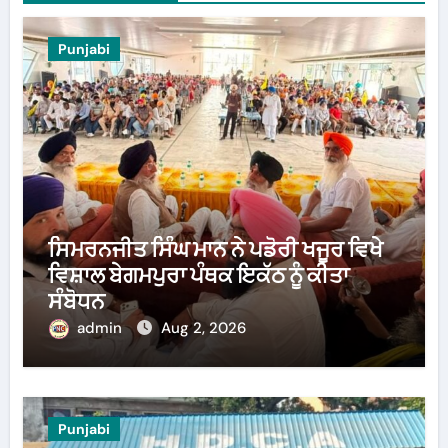
Punjabi
ਸਿਮਰਨਜੀਤ ਸਿੰਘ ਮਾਨ ਨੇ ਪਡੋਰੀ ਖਜੂਰ ਵਿਖੇ
ਵਿਸ਼ਾਲ ਬੇਗਮਪੁਰਾ ਪੰਥਕ ਇਕੱਠ ਨੂੰ ਕੀਤਾ
ਸੰਬੋਧਨ
admin
Aug 2, 2026
Punjabi