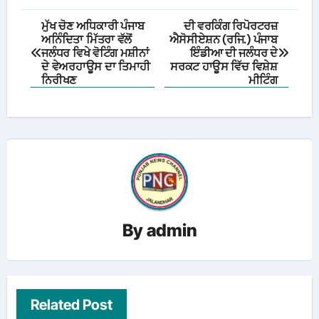
Post
ਮੁੱਖ ਚੋਣ ਅਧਿਕਾਰੀ ਪੰਜਾਬ
ਦੀ ਵਰਕਿੰਗ ਰਿਪੋਰਟਰਜ਼
ਅਨਿੰਦਿਤਾ ਮਿੱਤਰਾ ਵੱਲੋਂ
ਐਸੋਸੀਏਸ਼ਨ (ਰਜਿ.) ਪੰਜਾਬ
navigation
ਜਲੰਧਰ ਵਿਖੇ ਵੋਟਿੰਗ ਮਸ਼ੀਨਾਂ
ਇੰਡੀਆ ਦੀ ਜਲੰਧਰ ਦੇ
ਦੇ ਵੇਅਰਹਾਊਸ ਦਾ ਤਿਮਾਹੀ
ਸਰਕਟ ਹਾਊਸ ਵਿੱਚ ਵਿਸ਼ੇਸ਼
ਨਿਰੀਖਣ
ਮੀਟਿੰਗ
By
admin
Related Post