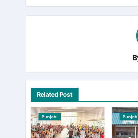
B
Related Post
Punjabi
Punjab