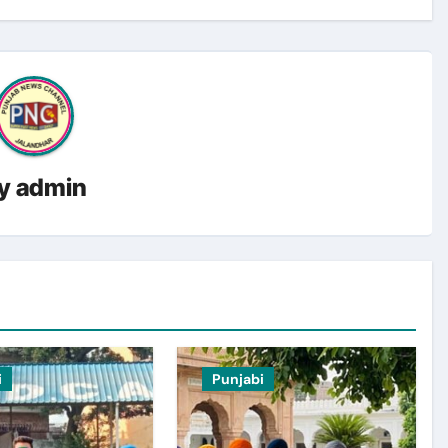
y
admin
i
Punjabi