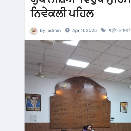
ਨਿਵੇਕਲੀ ਪਹਿਲ
By
admin
Apr 11, 2025
#
ਯੁੱਧ ਨਸ਼ਿਆਂ 