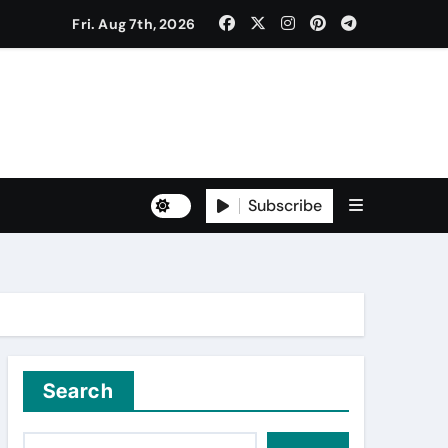
Fri. Aug 7th, 2026
to Freshers ‘NAVODAYA 2026’
Subscribe
Yuva for Viksit Bharat Pledge
rma and Karanbeer Kaur
Search