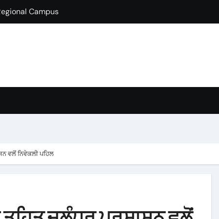
lds Guest Lecture
fully Hosts PSEB Girls Zonal Tournament
ion in B.Com
condary School for Girls, Jalandhar Extends a Warm Welcome 
rt-Term French Language Course
ffirms Commitment to a Drug-Free India through Nasha Mukt 
y congratulates its M.Sc. Biotechnology graduates Nidhi Sha
ਾਸਨ ਵਲੋਂ ਨਿਵੇਕਲੀ ਪਹਿਲ
ੰਮ ਤਹਿਤ ਜਲੰਧਰ ਪ੍ਰਸ਼ਾਸਨ ਵਲੋਂ