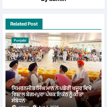
Related Post
Punjabi
ਸਿਮਰਨਜੀਤ ਸਿੰਘ ਮਾਨ ਨੇ ਪਡੋਰੀ ਖਜੂਰ ਵਿਖੇ
ਵਿਸ਼ਾਲ ਬੇਗਮਪੁਰਾ ਪੰਥਕ ਇਕੱਠ ਨੂੰ ਕੀਤਾ
ਸੰਬੋਧਨ
admin
Aug 2, 2026