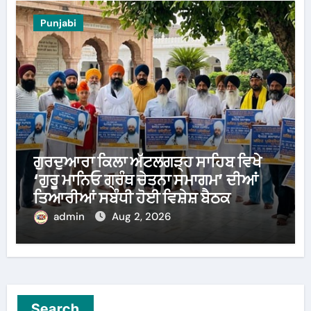
Punjabi
ਗੁਰਦੁਆਰਾ ਕਿਲਾ ਅੱਟਲਗੜ੍ਹ ਸਾਹਿਬ ਵਿਖੇ
‘ਗੁਰੂ ਮਾਨਿਓ ਗ੍ਰੰਥ ਚੇਤਨਾ ਸਮਾਗਮ’ ਦੀਆਂ
ਤਿਆਰੀਆਂ ਸਬੰਧੀ ਹੋਈ ਵਿਸ਼ੇਸ਼ ਬੈਠਕ
admin
Aug 2, 2026
Search