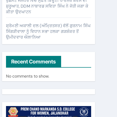
ਰੁਡਸੈਟ ਜਲੰਧਰ ਵਿੱਚ ਮੁਫ਼ਤ ਬਿਊਟੀ ਪਾਰਲਰ ਕੋਰਸ ਦੀ
ਸ਼ੁਰੂਆਤ, DDM ਨਾਬਾਰਡ ਸਵਿਤਾ ਸਿੰਘ ਨੇ ਜੋਤੀ ਜਗਾ ਕੇ
ਕੀਤਾ ਉਦਘਾਟਨ
ਸ਼੍ਰੋਮਣੀ ਅਕਾਲੀ ਦਲ (ਅੰਮ੍ਰਿਤਸਰ) ਵੱਲੋਂ ਗੁਰਨਾਮ ਸਿੰਘ
ਸਿੰਗੜੀਵਾਲਾ ਨੂੰ ਵਿਧਾਨ ਸਭਾ ਹਲਕਾ ਗੜਸ਼ੰਕਰ ਤੋਂ
ਉਮੀਦਵਾਰ ਐਲਾਨਿਆ
Recent Comments
No comments to show.