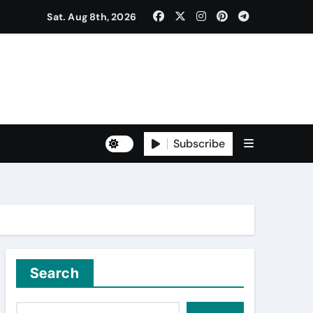
ਰ ਐਲਾਨਿਆ
Sat. Aug 8th, 2026
ਡਾ. ਸ਼ੁਭ ਮਹਿੰਦਰੂ, ਡਾ. ਮਯੰਕ ਕਪੂਰ
Subscribe
Search