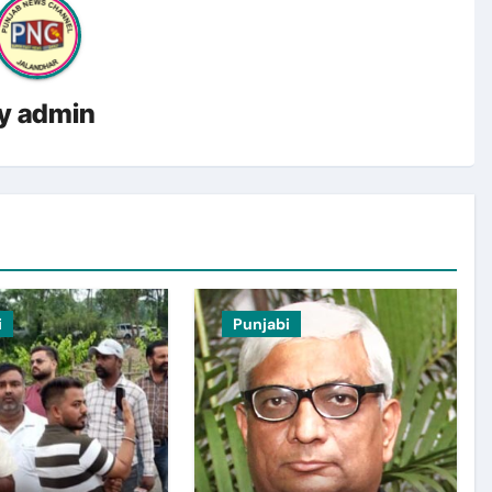
y
admin
i
Punjabi