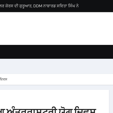
ਲੋਂ ਗੁਰਨਾਮ ਸਿੰਘ ਸਿੰਗੜੀਵਾਲਾ ਨੂੰ ਵਿਧਾਨ ਸਭਾ ਹਲਕਾ ਗੜਸ਼ੰਕਰ ਤੋਂ ਉਮੀਦਵਾ
ਜੀ ਪ੍ਰੋਗਰਾਮ, ਕੈਂਸਰ ਮਰੀਜ਼ਾਂ ਨੂੰ ਇੱਕੋ ਛੱਤ ਹੇਠ ਮਿਲਣਗੀਆਂ ਉੱਨਤ ਸਹੂਲਤਾਂ : 
Lyallpur Khalsa College
lebrates International Commerce Day
ses Career Guidance Seminar
 M.Sc. Chemistry
ਚ ਘਰ-ਘਰ ਗਣਨਾ ਪੜ੍ਹਾਅ ਤਹਿਤ ਸੌ ਫੀਸਦੀ ਕਾਰਜ ਸਫ਼ਲਤਾਪੂਰਵਕ ਮੁਕੰਮਲ
 ਦਿਵਸ
ਇਆ ਅੰਤਰਰਾਸ਼ਟਰੀ ਯੋਗ ਦਿਵਸ