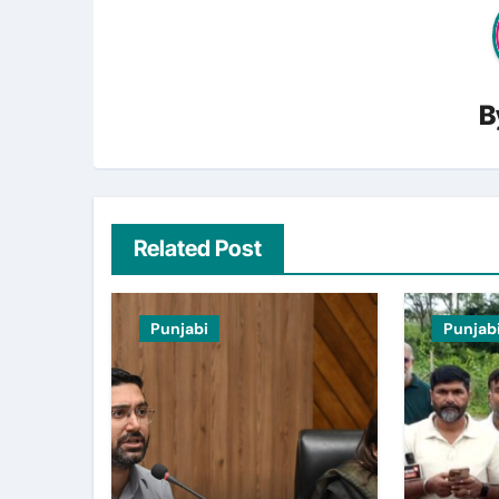
B
Related Post
Punjabi
Punjab