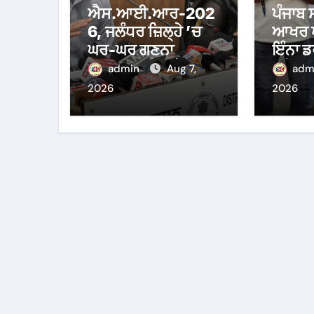
ਐਸ.ਆਈ.ਆਰ-202
ਪੰਜਾਬ 
6, ਜਲੰਧਰ ਜ਼ਿਲ੍ਹੇ ’ਚ
ਆਖਰ ਪੱ
ਘਰ-ਘਰ ਗਣਨਾ
ਇੰਨਾ ਡ
ਪੜ੍ਹਾਅ ਤਹਿਤ ਸੌ
ਹੁਸ਼ਿਆ
admin
Aug 7,
adm
ਫੀਸਦੀ ਕਾਰਜ
ਦੌਰਾਨ 
2026
2026
ਸਫ਼ਲਤਾਪੂਰਵਕ ਮੁਕੰਮਲ
ਪਾਬੰਦੀ 
ਸੱਤਾਧਾ