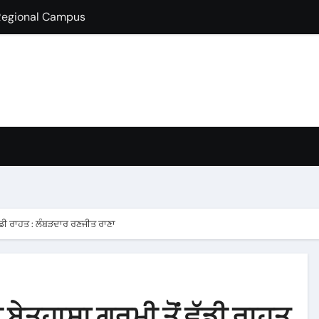
lds Guest Lecture
fully Hosts PSEB Girls Zonal Tournament
ion in B.Com
condary School for Girls, Jalandhar Extends a Warm Welcome 
rt-Term French Language Course
ffirms Commitment to a Drug-Free India through Nasha Mukt 
y congratulates its M.Sc. Biotechnology graduates Nidhi Sha
 ਵੱਡੀ ਰਾਹਤ : ਲੰਬੜਦਾਰ ਰਣਜੀਤ ਰਾਣਾ
ੀ ਬੇਤਹਾਸ਼ਾ ਗਰਮੀ ਤੋਂ ਵੱਡੀ ਰਾਹਤ