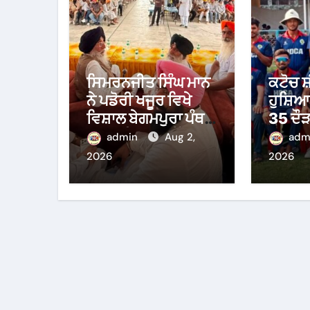
ਸਿਮਰਨਜੀਤ ਸਿੰਘ ਮਾਨ
ਕਟੋਚ ਸ
ਨੇ ਪਡੋਰੀ ਖਜੂਰ ਵਿਖੇ
ਹੁਸ਼ਿਆਰ
ਵਿਸ਼ਾਲ ਬੇਗਮਪੁਰਾ ਪੰਥਕ
35 ਦੌੜ
ਇਕੱਠ ਨੂੰ ਕੀਤਾ ਸੰਬੋਧਨ
ਹਰਾਇਆ
admin
Aug 2,
adm
ਹਾਸਲ ਕ
2026
2026
ਘਈ