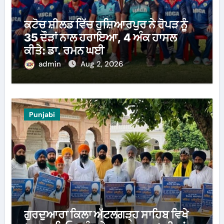
ਕਟੋਚ ਸ਼ੀਲਡ ਵਿੱਚ ਹੁਸ਼ਿਆਰਪੁਰ ਨੇ ਰੋਪੜ ਨੂੰ
35 ਦੌੜਾਂ ਨਾਲ ਹਰਾਇਆ, 4 ਅੰਕ ਹਾਸਲ
ਕੀਤੇ: ਡਾ. ਰਮਨ ਘਈ
admin
Aug 2, 2026
Punjabi
ਗੁਰਦੁਆਰਾ ਕਿਲਾ ਅੱਟਲਗੜ੍ਹ ਸਾਹਿਬ ਵਿਖੇ