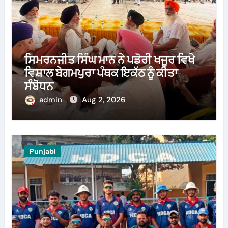
ਸਿਮਰਨਜੀਤ ਸਿੰਘ ਮਾਨ ਨੇ ਪਡੋਰੀ ਖਜੂਰ ਵਿਖੇ
ਵਿਸ਼ਾਲ ਬੇਗਮਪੁਰਾ ਪੰਥਕ ਇਕੱਠ ਨੂੰ ਕੀਤਾ
ਸੰਬੋਧਨ
admin
Aug 2, 2026
Punjabi