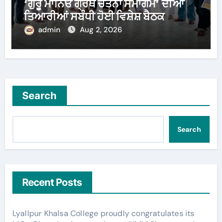
‘ਗੁਰੂ ਮਾਨਿਓ ਗ੍ਰੰਥ ਚੇਤਨਾ ਸਮਾਗਮ’ ਦੀਆਂ
ਤਿਆਰੀਆਂ ਸਬੰਧੀ ਹੋਈ ਵਿਸ਼ੇਸ਼ ਬੈਠਕ
admin
Aug 2, 2026
Search
Search
Recent Posts
Lyallpur Khalsa College proudly congratulates its