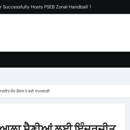
 Induction Ceremony for Postgraduate Freshers
ਖੇ ਵਿਸ਼ਾਲ ਬੇਗਮਪੁਰਾ ਪੰਥਕ ਇਕੱਠ ਨੂੰ ਕੀਤਾ ਸੰਬੋਧਨ
ੜ ਨੂੰ 35 ਦੌੜਾਂ ਨਾਲ ਹਰਾਇਆ, 4 ਅੰਕ ਹਾਸਲ ਕੀਤੇ: ਡਾ. ਰਮਨ ਘਈ
 ‘ਗੁਰੂ ਮਾਨਿਓ ਗ੍ਰੰਥ ਚੇਤਨਾ ਸਮਾਗਮ’ ਦੀਆਂ ਤਿਆਰੀਆਂ ਸਬੰਧੀ ਹੋਈ ਵਿਸ਼ੇਸ਼ ਬ
ਸ਼ਿਪ ਸਮਿਟ ’ਚ ਮਿਲਿਆ ਵੱਕਾਰੀ ਲੀਡਰਸ਼ਿਪ ਐਵਾਰਡ
ਂ ਮੌਤਾਂ ਕਾਰਨ ਅੱਜ ਸਿਵਿਆਂ ਦੇ ਰਾਹ ਵੀ ਵਿਲਕ ਰਹੇ ਹਨ : ਬਲਜਿੰਦਰ ਸਿੰਘ ਖ਼ਾਲਸਾ
condary School for Girls, Jalandhar Extends a Warm Welcome 
ਦਰਜੀਤ ਕੌਰ ਕੌਂਸਲ ਨੇ ਭਰੀ ਨਾਮਜਦਗੀ
ਖਡਿਆਲਾ ਸੈਣੀਆਂ ਲਈ ਇੰਦਰਜੀਤ