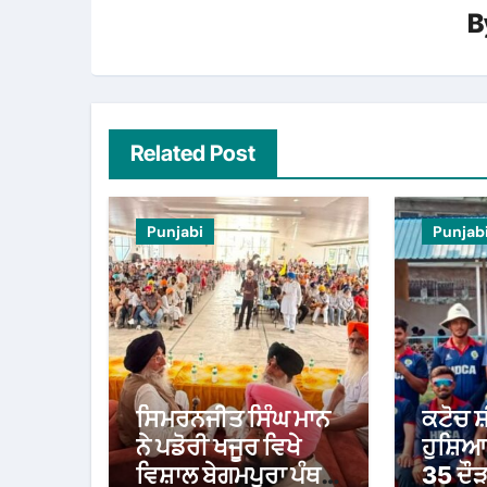
B
Related Post
Punjabi
Punjab
ਸਿਮਰਨਜੀਤ ਸਿੰਘ ਮਾਨ
ਕਟੋਚ ਸ
ਨੇ ਪਡੋਰੀ ਖਜੂਰ ਵਿਖੇ
ਹੁਸ਼ਿਆਰ
ਵਿਸ਼ਾਲ ਬੇਗਮਪੁਰਾ ਪੰਥਕ
35 ਦੌੜ