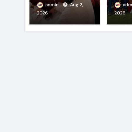
ਇਕੱਠ ਨੂੰ ਕੀਤਾ ਸੰਬੋਧਨ
ਹਰਾਇਆ
admin
Aug 2,
adm
ਹਾਸਲ ਕ
2026
2026
ਘਈ