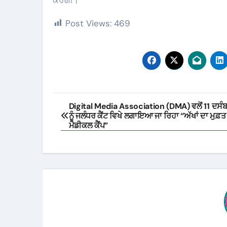
Post Views:
469
Post
Digital Media Association (DMA) ਵਲੋਂ 11 ਦਸੰ
ਨੂੰ ਜਲੰਧਰ ਕੈਂਟ ਵਿਖੇ ਲਗਾਇਆ ਜਾ ਰਿਹਾ “ਅੱਖਾਂ ਦਾ ਮੁਫ਼ਤ
navigation
ਮੈਡੀਕਲ ਕੈਂਪ”