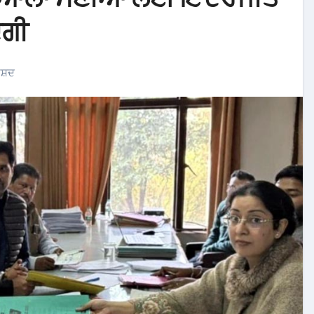
ਦਗੀ
ਰੀਸ਼ਦ