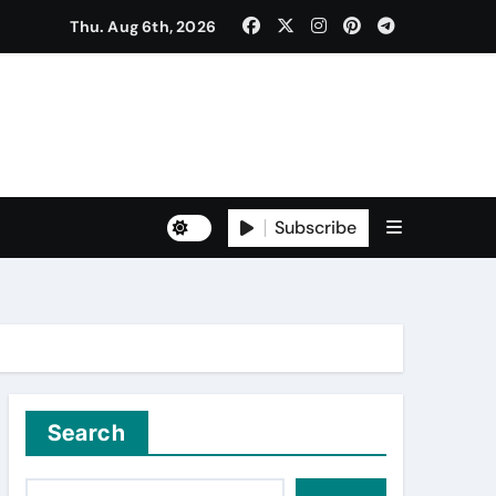
Thu. Aug 6th, 2026
ੈਠਕ
Subscribe
to Freshers ‘NAVODAYA 2026’
Search