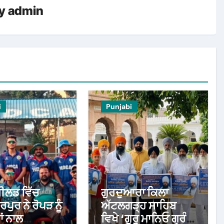
y
admin
i
Punjabi
਼ੀਲਡ ਵਿੱਚ
ਗੁਰਦੁਆਰਾ ਕਿਲਾ
ਪੁਰ ਨੇ ਰੋਪੜ ਨੂੰ
ਅੱਟਲਗੜ੍ਹ ਸਾਹਿਬ
ਾਂ ਨਾਲ
ਵਿਖੇ ‘ਗੁਰੂ ਮਾਨਿਓ ਗ੍ਰੰਥ