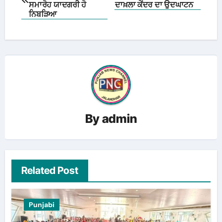
navigation
ਸਮਾਰੋਹ ਯਾਦਗਰੀ ਹੋ
ਦਾਖ਼ਲਾ ਕੇਂਦਰ ਦਾ ਉਦਘਾਟਨ
ਨਿਬੜਿਆ
By
admin
Related Post
Punjabi