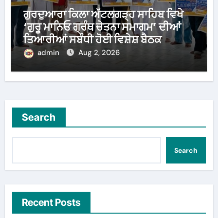
ਗੁਰਦੁਆਰਾ ਕਿਲਾ ਅੱਟਲਗੜ੍ਹ ਸਾਹਿਬ ਵਿਖੇ
‘ਗੁਰੂ ਮਾਨਿਓ ਗ੍ਰੰਥ ਚੇਤਨਾ ਸਮਾਗਮ’ ਦੀਆਂ
ਤਿਆਰੀਆਂ ਸਬੰਧੀ ਹੋਈ ਵਿਸ਼ੇਸ਼ ਬੈਠਕ
admin
Aug 2, 2026
Search
Search
Recent Posts