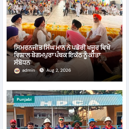
ਸਿਮਰਨਜੀਤ ਸਿੰਘ ਮਾਨ ਨੇ ਪਡੋਰੀ ਖਜੂਰ ਵਿਖੇ
ਵਿਸ਼ਾਲ ਬੇਗਮਪੁਰਾ ਪੰਥਕ ਇਕੱਠ ਨੂੰ ਕੀਤਾ
ਸੰਬੋਧਨ
admin
Aug 2, 2026
Punjabi