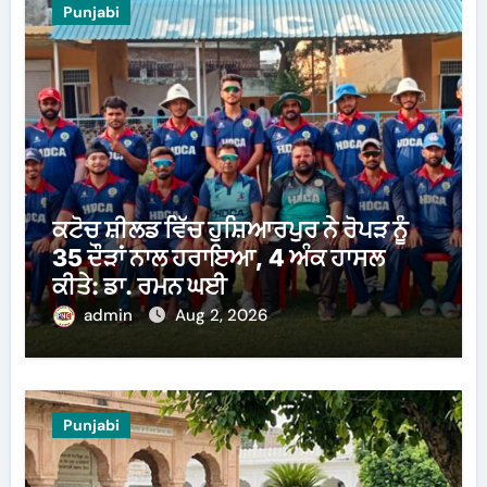
Punjabi
ਕਟੋਚ ਸ਼ੀਲਡ ਵਿੱਚ ਹੁਸ਼ਿਆਰਪੁਰ ਨੇ ਰੋਪੜ ਨੂੰ
35 ਦੌੜਾਂ ਨਾਲ ਹਰਾਇਆ, 4 ਅੰਕ ਹਾਸਲ
ਕੀਤੇ: ਡਾ. ਰਮਨ ਘਈ
admin
Aug 2, 2026
Punjabi