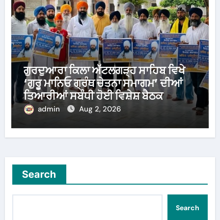
ਗੁਰਦੁਆਰਾ ਕਿਲਾ ਅੱਟਲਗੜ੍ਹ ਸਾਹਿਬ ਵਿਖੇ
‘ਗੁਰੂ ਮਾਨਿਓ ਗ੍ਰੰਥ ਚੇਤਨਾ ਸਮਾਗਮ’ ਦੀਆਂ
ਤਿਆਰੀਆਂ ਸਬੰਧੀ ਹੋਈ ਵਿਸ਼ੇਸ਼ ਬੈਠਕ
admin
Aug 2, 2026
Search
Search