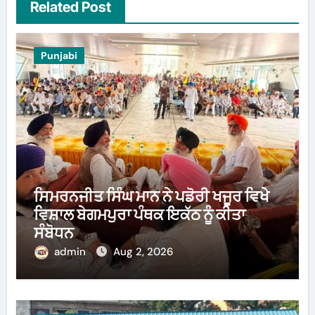
Related Post
Punjabi
ਸਿਮਰਨਜੀਤ ਸਿੰਘ ਮਾਨ ਨੇ ਪਡੋਰੀ ਖਜੂਰ ਵਿਖੇ
ਵਿਸ਼ਾਲ ਬੇਗਮਪੁਰਾ ਪੰਥਕ ਇਕੱਠ ਨੂੰ ਕੀਤਾ
ਸੰਬੋਧਨ
admin
Aug 2, 2026