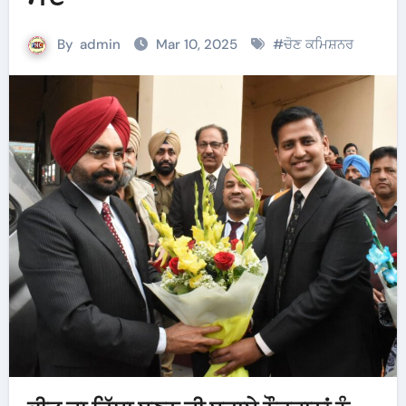
By
admin
Mar 10, 2025
#
ਚੋਣ ਕਮਿਸ਼ਨਰ