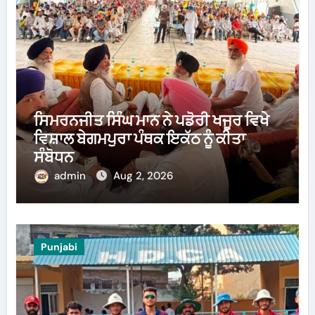
ਸਿਮਰਨਜੀਤ ਸਿੰਘ ਮਾਨ ਨੇ ਪਡੋਰੀ ਖਜੂਰ ਵਿਖੇ
ਵਿਸ਼ਾਲ ਬੇਗਮਪੁਰਾ ਪੰਥਕ ਇਕੱਠ ਨੂੰ ਕੀਤਾ
ਸੰਬੋਧਨ
admin
Aug 2, 2026
Punjabi