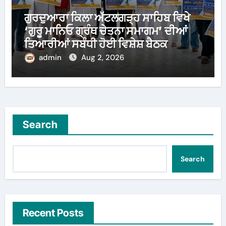
ਗੁਰਦੁਆਰਾ ਕਿਲਾ ਅੱਟਲਗੜ੍ਹ ਸਾਹਿਬ ਵਿਖੇ
‘ਗੁਰੂ ਮਾਨਿਓ ਗ੍ਰੰਥ ਚੇਤਨਾ ਸਮਾਗਮ’ ਦੀਆਂ
ਤਿਆਰੀਆਂ ਸਬੰਧੀ ਹੋਈ ਵਿਸ਼ੇਸ਼ ਬੈਠਕ
admin
Aug 2, 2026
Search
Search
Recent Posts