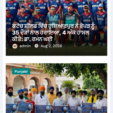
ਕਟੋਚ ਸ਼ੀਲਡ ਵਿੱਚ ਹੁਸ਼ਿਆਰਪੁਰ ਨੇ ਰੋਪੜ ਨੂੰ
35 ਦੌੜਾਂ ਨਾਲ ਹਰਾਇਆ, 4 ਅੰਕ ਹਾਸਲ
ਕੀਤੇ: ਡਾ. ਰਮਨ ਘਈ
admin
Aug 2, 2026
Punjabi