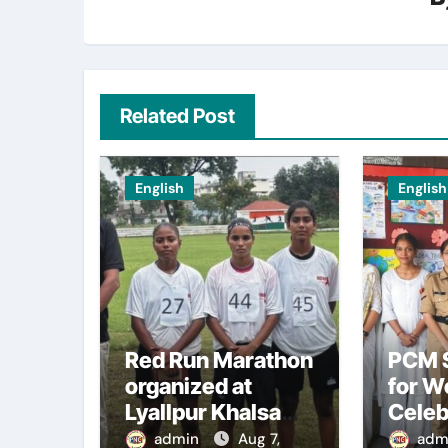
Related Post
English
English
Red Run Marathon
PCM S
organized at
for 
Lyallpur Khalsa
Celeb
College
Inter
admin
Aug 7,
adm