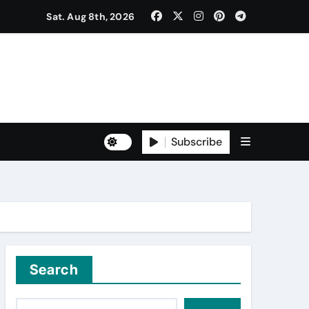
Sat. Aug 8th, 2026
ਰ ਐਲਾਨਿਆ
ਡਾ. ਸ਼ੁਭ ਮਹਿੰਦਰੂ, ਡਾ. ਮਯੰਕ ਕਪੂਰ
Subscribe
Search