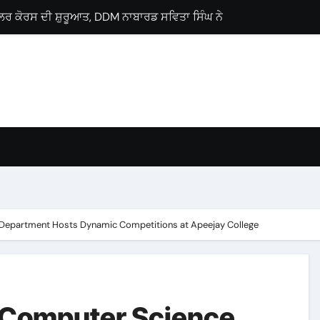
ਲੋਂ ਗੁਰਨਾਮ ਸਿੰਘ ਸਿੰਗੜੀਵਾਲਾ ਨੂੰ ਵਿਧਾਨ ਸਭਾ ਹਲਕਾ ਗੜਸ਼ੰਕਰ ਤੋਂ ਉਮੀਦਵਾ
ਜੀ ਪ੍ਰੋਗਰਾਮ, ਕੈਂਸਰ ਮਰੀਜ਼ਾਂ ਨੂੰ ਇੱਕੋ ਛੱਤ ਹੇਠ ਮਿਲਣਗੀਆਂ ਉੱਨਤ ਸਹੂਲਤਾਂ : 
Lyallpur Khalsa College
lebrates International Commerce Day
ses Career Guidance Seminar
 M.Sc. Chemistry
ਚ ਘਰ-ਘਰ ਗਣਨਾ ਪੜ੍ਹਾਅ ਤਹਿਤ ਸੌ ਫੀਸਦੀ ਕਾਰਜ ਸਫ਼ਲਤਾਪੂਰਵਕ ਮੁਕੰਮਲ
Department Hosts Dynamic Competitions at Apeejay College
 Computer Science