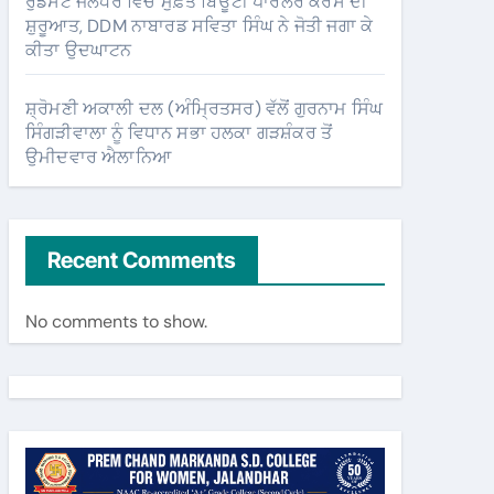
ਰੁਡਸੈਟ ਜਲੰਧਰ ਵਿੱਚ ਮੁਫ਼ਤ ਬਿਊਟੀ ਪਾਰਲਰ ਕੋਰਸ ਦੀ
ਸ਼ੁਰੂਆਤ, DDM ਨਾਬਾਰਡ ਸਵਿਤਾ ਸਿੰਘ ਨੇ ਜੋਤੀ ਜਗਾ ਕੇ
ਕੀਤਾ ਉਦਘਾਟਨ
ਸ਼੍ਰੋਮਣੀ ਅਕਾਲੀ ਦਲ (ਅੰਮ੍ਰਿਤਸਰ) ਵੱਲੋਂ ਗੁਰਨਾਮ ਸਿੰਘ
ਸਿੰਗੜੀਵਾਲਾ ਨੂੰ ਵਿਧਾਨ ਸਭਾ ਹਲਕਾ ਗੜਸ਼ੰਕਰ ਤੋਂ
ਉਮੀਦਵਾਰ ਐਲਾਨਿਆ
Recent Comments
No comments to show.