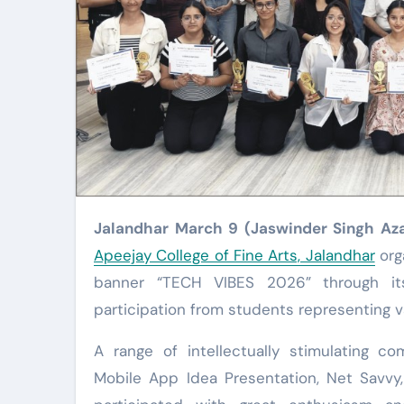
Jalandhar March 9 (Jaswinder Singh Az
Apeejay College of Fine Arts, Jalandhar
org
banner “TECH VIBES 2026” through it
participation from students representing v
A range of intellectually stimulating c
Mobile App Idea Presentation, Net Savvy