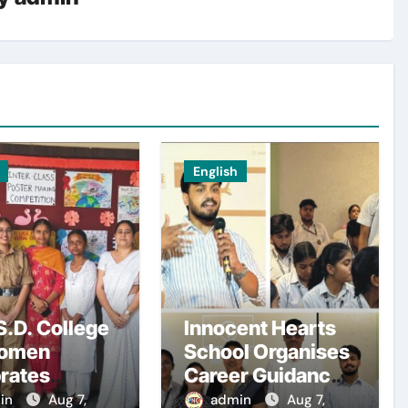
English
.D. College
Innocent Hearts
Women
School Organises
rates
Career Guidance
national
Seminar
in
Aug 7,
admin
Aug 7,