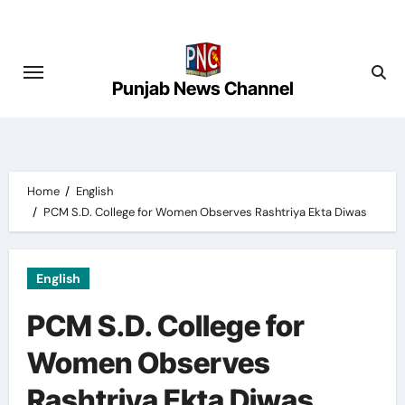
Skip
to
content
Punjab News Channel
Home
English
PCM S.D. College for Women Observes Rashtriya Ekta Diwas
English
PCM S.D. College for
Women Observes
Rashtriya Ekta Diwas