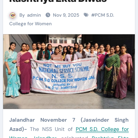
By
admin
Nov 9, 2025
#
PCM S.D.
College for Women
Jalandhar November 7 (Jaswinder Singh
Azad)-
The NSS Unit of
PCM S.D. College for