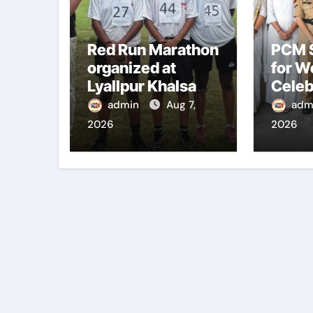
Red Run Marathon
PCM S
organized at
for 
Lyallpur Khalsa
Celeb
College
Inter
admin
Aug 7,
adm
Comm
2026
2026