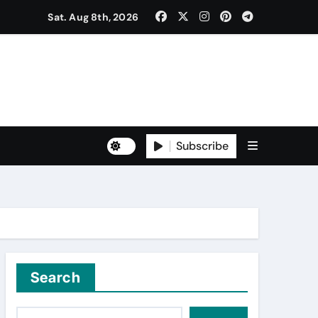
Sat. Aug 8th, 2026
ਰ ਐਲਾਨਿਆ
ਡਾ. ਸ਼ੁਭ ਮਹਿੰਦਰੂ, ਡਾ. ਮਯੰਕ ਕਪੂਰ
Subscribe
Search