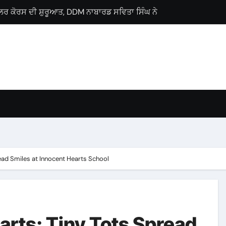
ਲੋਂ ਗੁਰਨਾਮ ਸਿੰਘ ਸਿੰਗੜੀਵਾਲਾ ਨੂੰ ਵਿਧਾਨ ਸਭਾ ਹਲਕਾ ਗੜਸ਼ੰਕਰ ਤੋਂ ਉਮੀਦਵਾ
ਜੀ ਪ੍ਰੋਗਰਾਮ, ਕੈਂਸਰ ਮਰੀਜ਼ਾਂ ਨੂੰ ਇੱਕੋ ਛੱਤ ਹੇਠ ਮਿਲਣਗੀਆਂ ਉੱਨਤ ਸਹੂਲਤਾਂ : 
Lyallpur Khalsa College
lebrates International Commerce Day
ses Career Guidance Seminar
 M.Sc. Chemistry
ਚ ਘਰ-ਘਰ ਗਣਨਾ ਪੜ੍ਹਾਅ ਤਹਿਤ ਸੌ ਫੀਸਦੀ ਕਾਰਜ ਸਫ਼ਲਤਾਪੂਰਵਕ ਮੁਕੰਮਲ
read Smiles at Innocent Hearts School
earts: Tiny Tots Spread