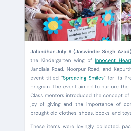
Jalandhar July 9 (Jaswinder Singh Azad
the Kindergarten wing of
Innocent Hear
Jandiala Road, Noorpur Road, and Kapurt
event titled “
Spreading Smiles
” for its P
program. The event aimed to nurture the 
Class mentors introduced the concept of “
joy of giving and the importance of com
brought old clothes, shoes, books, and toy
These items were lovingly collected, pac