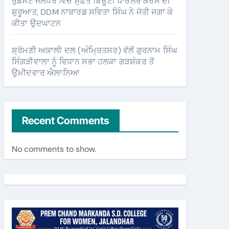
ਰੁਡਸੈਟ ਜਲੰਧਰ ਵਿੱਚ ਮੁਫ਼ਤ ਬਿਊਟੀ ਪਾਰਲਰ ਕੋਰਸ ਦੀ
ਸ਼ੁਰੂਆਤ, DDM ਨਾਬਾਰਡ ਸਵਿਤਾ ਸਿੰਘ ਨੇ ਜੋਤੀ ਜਗਾ ਕੇ
ਕੀਤਾ ਉਦਘਾਟਨ
ਸ਼੍ਰੋਮਣੀ ਅਕਾਲੀ ਦਲ (ਅੰਮ੍ਰਿਤਸਰ) ਵੱਲੋਂ ਗੁਰਨਾਮ ਸਿੰਘ
ਸਿੰਗੜੀਵਾਲਾ ਨੂੰ ਵਿਧਾਨ ਸਭਾ ਹਲਕਾ ਗੜਸ਼ੰਕਰ ਤੋਂ
ਉਮੀਦਵਾਰ ਐਲਾਨਿਆ
Recent Comments
No comments to show.