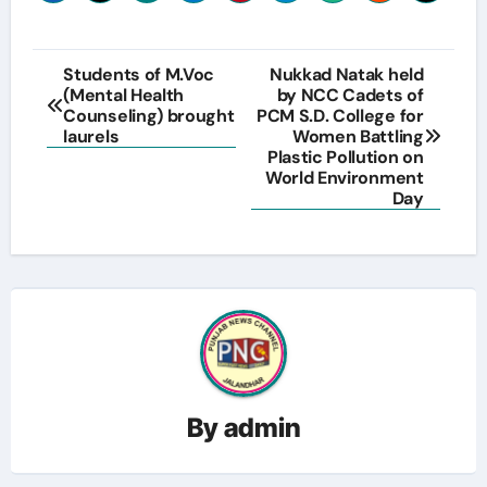
Post
Students of M.Voc
Nukkad Natak held
(Mental Health
by NCC Cadets of
navigation
Counseling) brought
PCM S.D. College for
laurels
Women Battling
Plastic Pollution on
World Environment
Day
By
admin