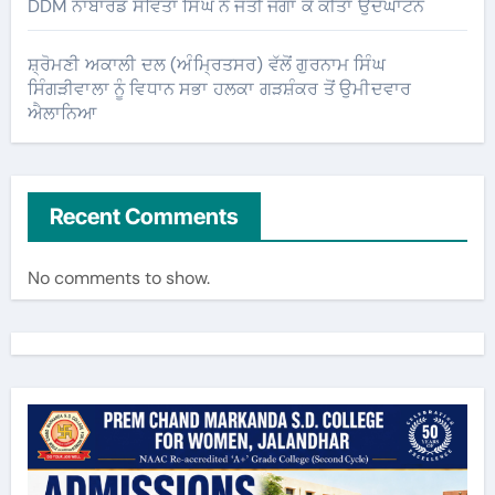
DDM ਨਾਬਾਰਡ ਸਵਿਤਾ ਸਿੰਘ ਨੇ ਜੋਤੀ ਜਗਾ ਕੇ ਕੀਤਾ ਉਦਘਾਟਨ
ਸ਼੍ਰੋਮਣੀ ਅਕਾਲੀ ਦਲ (ਅੰਮ੍ਰਿਤਸਰ) ਵੱਲੋਂ ਗੁਰਨਾਮ ਸਿੰਘ
ਸਿੰਗੜੀਵਾਲਾ ਨੂੰ ਵਿਧਾਨ ਸਭਾ ਹਲਕਾ ਗੜਸ਼ੰਕਰ ਤੋਂ ਉਮੀਦਵਾਰ
ਐਲਾਨਿਆ
Recent Comments
No comments to show.